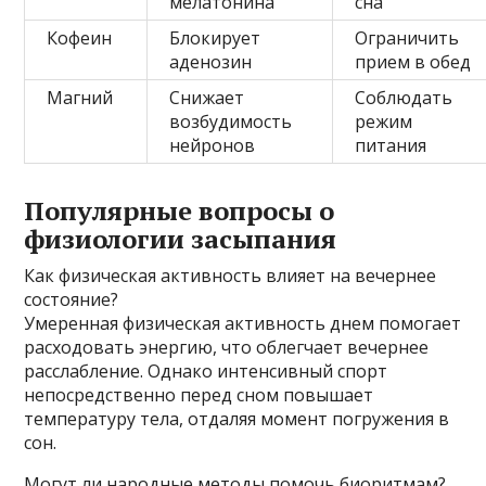
мелатонина
сна
Кофеин
Блокирует
Ограничить
аденозин
прием в обед
Магний
Снижает
Соблюдать
возбудимость
режим
нейронов
питания
Популярные вопросы о
физиологии засыпания
Как физическая активность влияет на вечернее
состояние?
Умеренная физическая активность днем помогает
расходовать энергию, что облегчает вечернее
расслабление. Однако интенсивный спорт
непосредственно перед сном повышает
температуру тела, отдаляя момент погружения в
сон.
Могут ли народные методы помочь биоритмам?