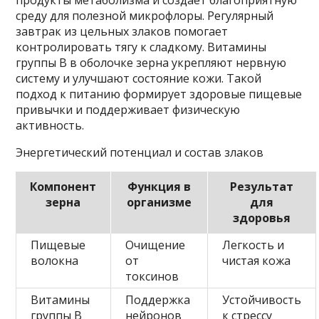
продукты метаболизма и создает благоприятную
среду для полезной микрофлоры. Регулярный
завтрак из цельных злаков помогает
контролировать тягу к сладкому. Витамины
группы B в оболочке зерна укрепляют нервную
систему и улучшают состояние кожи. Такой
подход к питанию формирует здоровые пищевые
привычки и поддерживает физическую
активность.
Энергетический потенциал и состав злаков
Компонент
Функция в
Результат
зерна
организме
для
здоровья
Пищевые
Очищение
Легкость и
волокна
от
чистая кожа
токсинов
Витамины
Поддержка
Устойчивость
группы B
нейронов
к стрессу