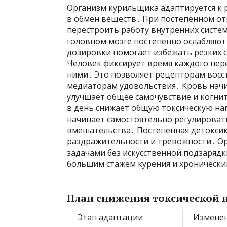
Организм курильщика адаптируется к 
в обмен веществ․ При постепенном от
перестроить работу внутренних систем
головном мозге постепенно ослабляют
дозировки помогает избежать резких 
Человек фиксирует время каждого пер
ними․ Это позволяет рецепторам восс
медиаторам удовольствия․ Кровь начи
улучшает общее самочувствие и когни
в день снижает общую токсическую наг
начинает самостоятельно регулироват
вмешательства․ Постепенная детокси
раздражительности и тревожности․ Ор
задачами без искусственной подзаряд
большим стажем курения и хроническ
План снижения токсической 
Этап адаптации
Измене