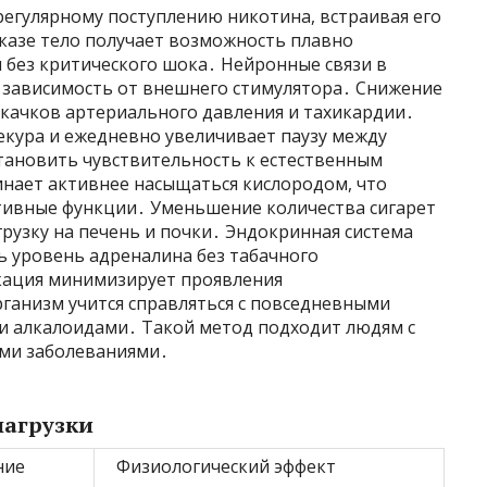
регулярному поступлению никотина, встраивая его
казе тело получает возможность плавно
 без критического шока․ Нейронные связи в
 зависимость от внешнего стимулятора․ Снижение
скачков артериального давления и тахикардии․
екура и ежедневно увеличивает паузу между
тановить чувствительность к естественным
нает активнее насыщаться кислородом, что
тивные функции․ Уменьшение количества сигарет
рузку на печень и почки․ Эндокринная система
ь уровень адреналина без табачного
кация минимизирует проявления
ганизм учится справляться с повседневными
ки алкалоидами․ Такой метод подходит людям с
ими заболеваниями․
нагрузки
ние
Физиологический эффект