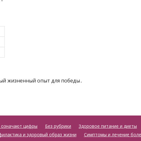
ный жизненный опыт для победы․
о означают цифры
Без рубрики
Здоровое питание и диеты
илактика и здоровый образ жизни
Симптомы и лечение боле