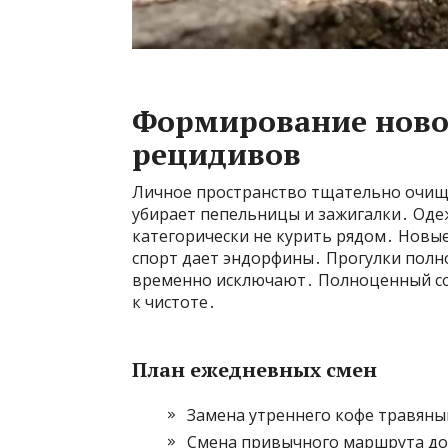
Формирование ново
рецидивов
Личное пространство тщательно очища
убирает пепельницы и зажигалки․ Одеж
категорически не курить рядом․ Новы
спорт дает эндорфины․ Прогулки полн
временно исключают․ Полноценный со
к чистоте․
План ежедневных смен
Замена утреннего кофе травяны
Смена привычного маршрута до