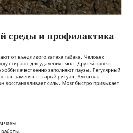
й среды и профилактика
ют от въедливого запаха табака․ Человек
ду стирают для удаления смол․ Друзей просят
е хобби качественно заполняют паузы․ Регулярный
остью заменяют старый ритуал․ Алкоголь
н восстанавливает силы․ Мозг быстро привыкает
м чаем․
 работы․