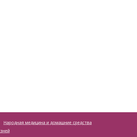
Народная медицина и домашние средства
зней