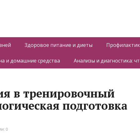
зней
Здоровое питание и диеты
Профилактик
а и домашние средства
Анализы и диагностика: ч
ия в тренировочный
логическая подготовка
и: 0