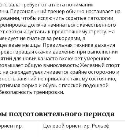
го зала требует от атлета понимания
ины. Персональный тренер обычно настаивает на
овании, чтобы исключить скрытые патологии
тренировка должна начинаться с качественного
т связки и суставы к предстоящему стрессу. На
ендует не гнаться за рекордами, а
т целевые мышцы. Правильная техника дыхания
 предотвращая скачки давления при выполнении
нятий для новичка часто включает умеренное
 повышает общую выносливость; Железный спорт
с на снарядах увеличивается крайне осторожно и
вность занятий не привела к такому состоянию,
ортивная форма и обувь с плоской подошвой
безопасность тренировки.
ы подготовительного периода
ориентир:
Целевой ориентир: Рельеф