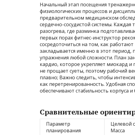
Начальный этап посещения тренажерно
физиологических процессов и дисципл
предварительном медицинском обслед
сердечно-сосудистой системы. Каждая 
разогрева, где разминка подготавливае
первых порах фитнес-инструктор реком
сосредоточиться на том, как работаю
закладывается именно в этот период,
упражнения любой сложности. План за
кардио, которое укрепляет миокард и
не прощает суеты, поэтому рабочий ве
плавно; Важно следить, чтобы интенси
как перетренированность. Удобная сп
обеспечивают стабильность корпуса и 
Сравнительные ориентир
Параметр
Целевой 
планирования
Масса