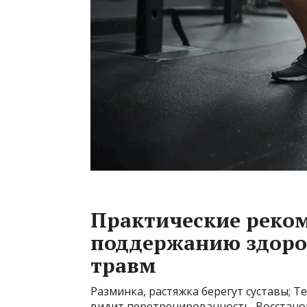
Практические реко
поддержанию здоро
травм
Разминка, растяжка берегут суставы; 
видит перетренированность. Восстано